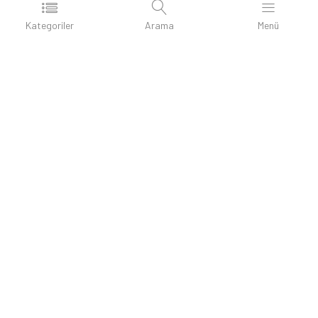
İletişim
Doğa Dostu Ürünler
Kategoriler
Arama
Menü
Kişisel Ürünler
Anahtarlıklar
Çakmaklar
Duvar Saatleri
İmalat Deri Ürünler
Termoslar
Şapkalar
Matbaa Ürünler
Promosyon Metal Kalemler
İletişim
Kartaltepe mh. Ordu cad. No:40A Bayrampaşa
Gsm: 0501-007-60-24