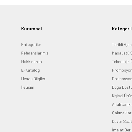
Kurumsal
Kategoril
Kategoriler
Tarihli Aja
Referanslarımız
Masaüstü S
Hakkımızda
Teknolojik 
E-Katalog
Promosyon 
Hesap Bilgileri
Promosyon 
İletişim
Doğa Dostu
Kişisel Ürün
Anahtarlıkl
Çakmaklar
Duvar Saatl
İmalat Deri