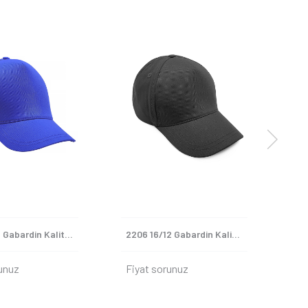
2218 16/12 Gabardin Kaliteli Şapka
2206 16/12 Gabardin Kaliteli Şapka
unuz
Fiyat sorunuz
Fi