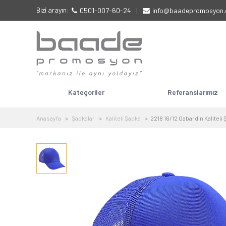
Bizi arayın:
0501-007-60-24
|
info@baadepromosyon
Kategoriler
Referanslarımız
Anasayfa
Şapkalar
Kaliteli Şapka
2218 16/12 Gabardin Kaliteli